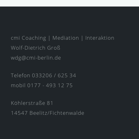
cmi Coaching | Mediation | Interaktion
Wolf-Dietrich Groß
wdg@cmi-berlin.de
Telefon 033206 / 625 34
mobil 0177 - 493 12 75
Köhlerstraße 81
14547 Beelitz/Fichtenwalde